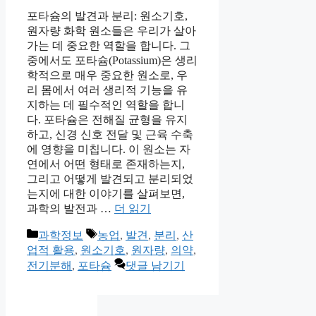
포타슘의 발견과 분리: 원소기호,
원자량 화학 원소들은 우리가 살아
가는 데 중요한 역할을 합니다. 그
중에서도 포타슘(Potassium)은 생리
학적으로 매우 중요한 원소로, 우
리 몸에서 여러 생리적 기능을 유
지하는 데 필수적인 역할을 합니
다. 포타슘은 전해질 균형을 유지
하고, 신경 신호 전달 및 근육 수축
에 영향을 미칩니다. 이 원소는 자
연에서 어떤 형태로 존재하는지,
그리고 어떻게 발견되고 분리되었
는지에 대한 이야기를 살펴보면,
과학의 발전과 …
더 읽기
카
태
과학정보
농업
,
발견
,
분리
,
산
테
그
업적 활용
,
원소기호
,
원자량
,
의약
,
고
전기분해
,
포타슘
댓글 남기기
리