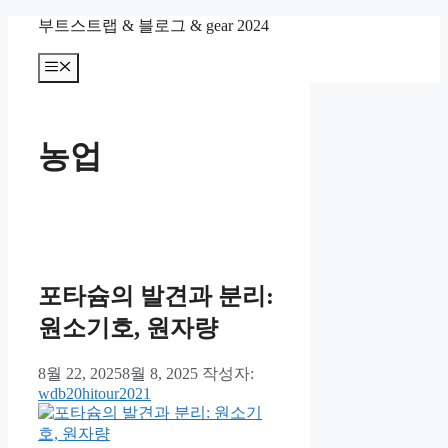
컨
부트스트랩 & 블로그 & gear 2024
텐
츠
메
뉴
로
건
너
농업
뛰
기
포타슘의 발견과 분리:
원소기호, 원자량
8월 22, 2025
8월 8, 2025
작성자:
wdb20hitour2021