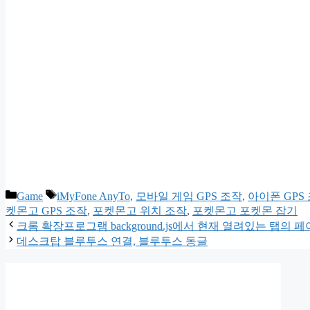
카
태
Game
iMyFone AnyTo
,
모바일 게임 GPS 조작
,
아이폰 GPS
테
그
켓몬고 GPS 조작
,
포켓몬고 위치 조작
,
포켓몬고 포켓몬 잡기
고
크롬 확장프로그램 background.js에서 현재 열려있는 탭의 페
리
데스크탑 블루투스 연결, 블루투스 동글