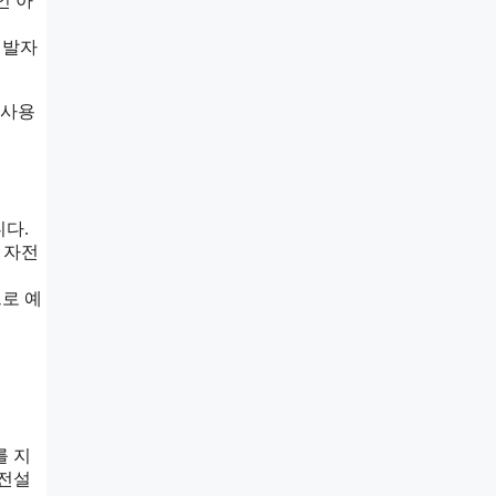
인 아
개발자
 사용
니다.
, 자전
으로 예
를 지
 전설