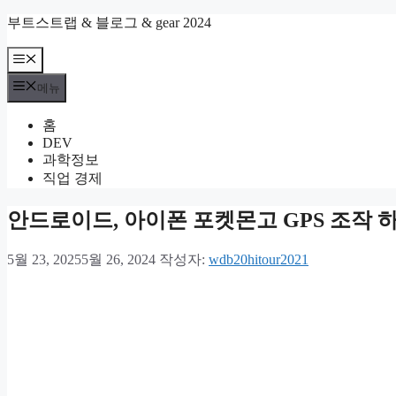
컨
부트스트랩 & 블로그 & gear 2024
텐
츠
메
뉴
로
메뉴
건
너
홈
뛰
DEV
기
과학정보
직업 경제
안드로이드, 아이폰 포켓몬고 GPS 조작 
5월 23, 2025
5월 26, 2024
작성자:
wdb20hitour2021